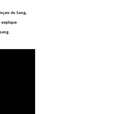
ançais du Sang,
i explique
sang.