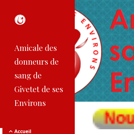
Sk
Amicale des
donneurs de
sang de
Givetet de ses
Environs
Accueil