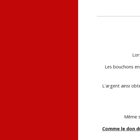
Lor
Les bouchons en 
L'argent ainsi obt
Même si
Comme le don du 