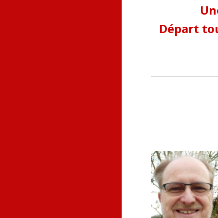
Une
Départ tou